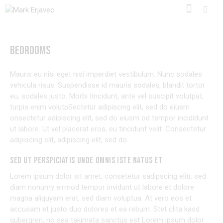
BEDROOMS
Mauris eu nisi eget nisi imperdiet vestibulum. Nunc sodales
vehicula risus. Suspendisse id mauris sodales, blandit tortor
eu, sodales justo. Morbi tincidunt, ante vel suscipit volutpat,
turpis enim volutpSectetur adipiscing elit, sed do eiusm
onsectetur adipiscing elit, sed do eiusm od tempor incididunt
ut labore. Ut vel placerat eros, eu tincidunt velit. Consectetur
adipiscing elit, adipiscing elit, sed do.
SED UT PERSPICIATIS UNDE OMNIS ISTE NATUS ET
Lorem ipsum dolor sit amet, consetetur sadipscing elitr, sed
diam nonumy eirmod tempor invidunt ut labore et dolore
magna aliquyam erat, sed diam voluptua. At vero eos et
accusam et justo duo dolores et ea rebum. Stet clita kasd
gubergren, no sea takimata sanctus est Lorem ipsum dolor