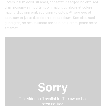
Lorem ipsum dolor sit amet, consetetur sadipscing elitr, sed
diam nonumy eirmod tempor invidunt ut labore et dolore
magna aliquyam erat, sed diam voluptua. At vero eos et
accusam et justo duo dolores et ea rebum. Stet clita kasd
gubergren, no sea takimata sanctus est Lorem ipsum dolor
sit amet.