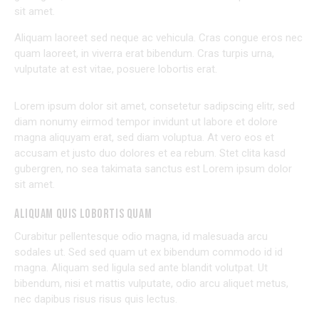
sit amet.
Aliquam laoreet sed neque ac vehicula. Cras congue eros nec
quam laoreet, in viverra erat bibendum. Cras turpis urna,
vulputate at est vitae, posuere lobortis erat.
Lorem ipsum dolor sit amet, consetetur sadipscing elitr, sed
diam nonumy eirmod tempor invidunt ut labore et dolore
magna aliquyam erat, sed diam voluptua. At vero eos et
accusam et justo duo dolores et ea rebum. Stet clita kasd
gubergren, no sea takimata sanctus est Lorem ipsum dolor
sit amet.
ALIQUAM QUIS LOBORTIS QUAM
Curabitur pellentesque odio magna, id malesuada arcu
sodales ut. Sed sed quam ut ex bibendum commodo id id
magna. Aliquam sed ligula sed ante blandit volutpat. Ut
bibendum, nisi et mattis vulputate, odio arcu aliquet metus,
nec dapibus risus risus quis lectus.